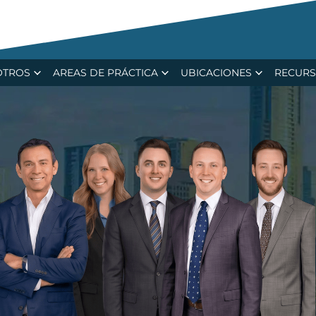
ecent $15.4M Verdict in Major Trucking Ca
OTROS
AREAS DE PRÁCTICA
UBICACIONES
RECUR