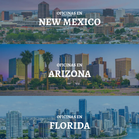
OFICINAS EN
NEW MEXICO
OFICINAS EN
ARIZONA
OFICINAS EN
FLORIDA