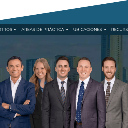
ecent $15.4M Verdict in Major Trucking Ca
OTROS
AREAS DE PRÁCTICA
UBICACIONES
RECUR