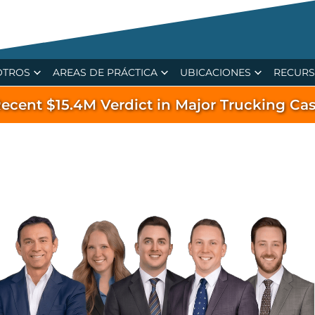
OTROS
AREAS DE PRÁCTICA
UBICACIONES
RECUR
ecent $15.4M Verdict in Major Trucking Ca