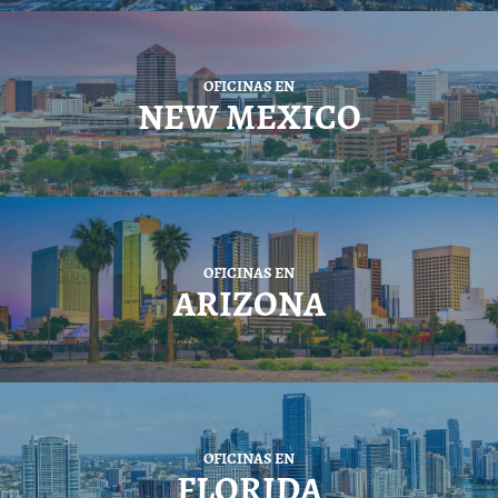
OFICINAS EN
NEW MEXICO
OFICINAS EN
ARIZONA
OFICINAS EN
FLORIDA