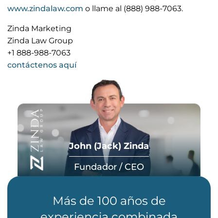
www.zindalaw.com
o llame al (888) 988-7063.
Zinda Marketing
Zinda Law Group
+1 888-988-7063
contáctenos aquí
John (Jack) Zinda
Fundador / CEO
Más de 100 años de
experiencia combinada