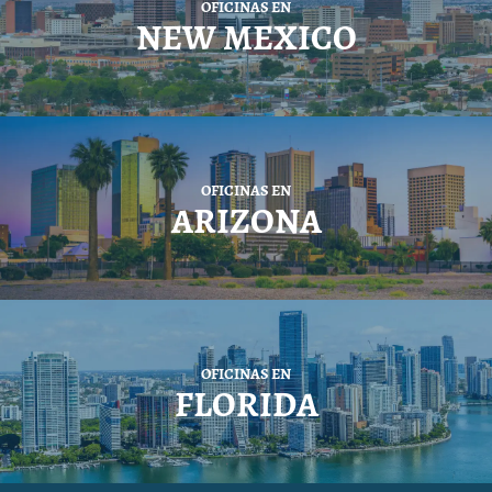
OFICINAS EN
NEW MEXICO
OFICINAS EN
ARIZONA
OFICINAS EN
FLORIDA