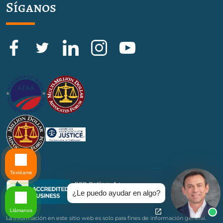
Síganos
Textéame
¿Le puedo ayudar en algo?
Llámanos
La información en este sitio web es solo para fines de información general.