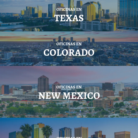
OFICINAS EN
TEXAS
OFICINAS EN
COLORADO
OFICINAS EN
NEW MEXICO