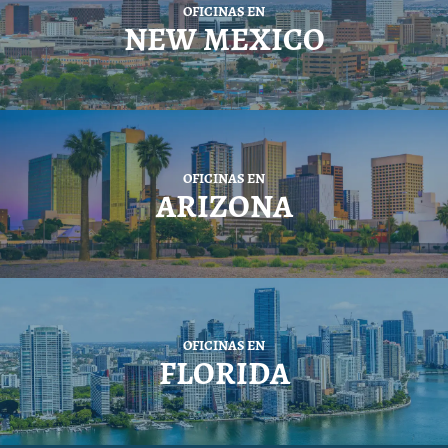
OFICINAS EN
NEW MEXICO
OFICINAS EN
ARIZONA
OFICINAS EN
FLORIDA