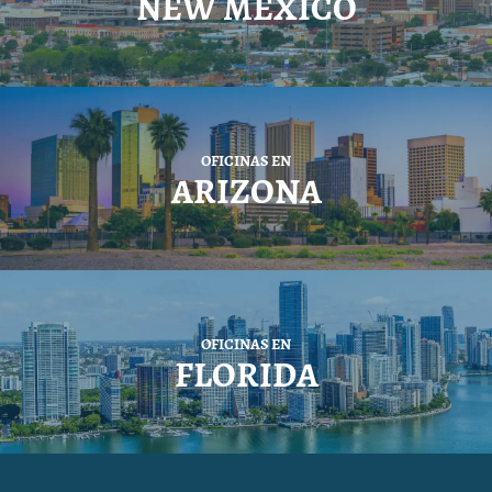
NEW MEXICO
OFICINAS EN
ARIZONA
OFICINAS EN
FLORIDA