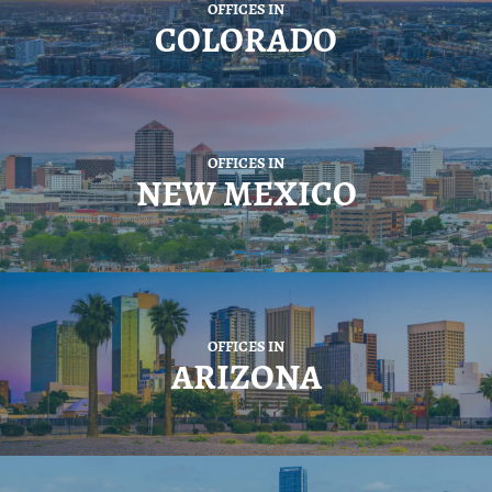
OFFICES IN
COLORADO
OFFICES IN
NEW MEXICO
OFFICES IN
ARIZONA